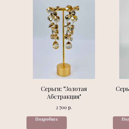
Серьги: "Золотая
Серь
Абстракция"
р.
2 700
Подробнее
По