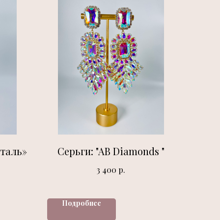
сталь»
Серьги: "AB Diamonds "
р.
3 400
Подробнее