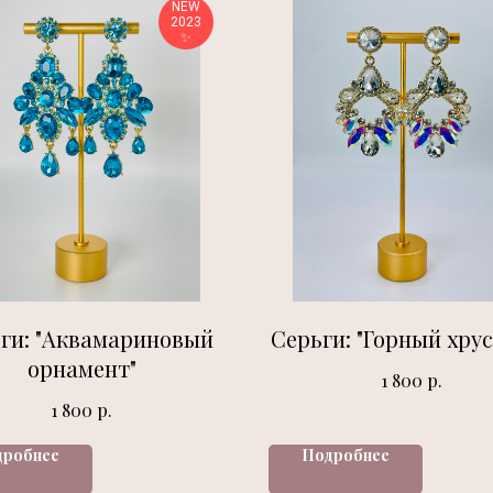
NEW
2023
✨️
ги: "Аквамариновый
Серьги: "Горный хру
орнамент"
р.
1 800
р.
1 800
дробнее
Подробнее