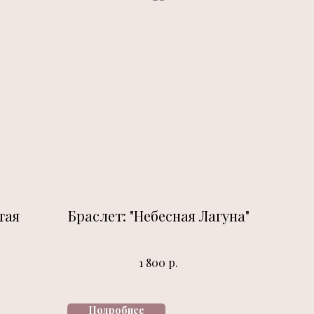
тая
Браслет: "Небесная Лагуна"
р.
1 800
Подробнее