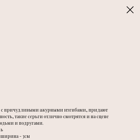
ок с причудливыми ажурными изгибами, придают
ность, такие серьги отлично смотрятся и на сцене
юдьми и подругами.
ль
 ширина - 3см