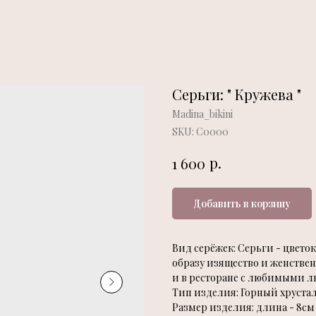
Серьги: " Кружева "
Madina_bikini
SKU:
С0000
р.
1 600
Добавить в корзину
Вид серёжек: Серьги - цвет
образу изящество и женствен
и в ресторане с любимыми л
Тип изделия: Горный хруста
Размер изделия: длина - 8см