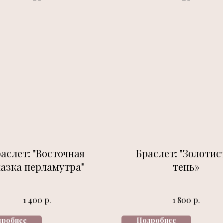
аслет: "Восточная
Браслет: "Золотис
казка перламутра"
тень»
р.
р.
1 400
1 800
дробнее
Подробнее