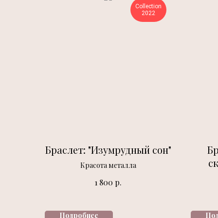
Collection
2022
Браслет: "Изумрудный сон"
Бр
с
Красота металла
р.
1 800
Подробнее
По