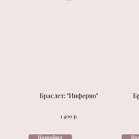
Браслет: "Инферно"
Б
р.
1 400
Подробнее
По