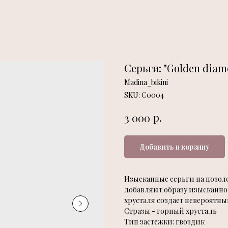
Серьги: "Golden dia
Madina_bikini
SKU:
С0004
р.
3 000
Добавить в корзину
Изысканные серьги на позоло
добавляют образу изысканно
хрусталя создает невероятны
Стразы - горный хрусталь
Тип застежки: гвоздик