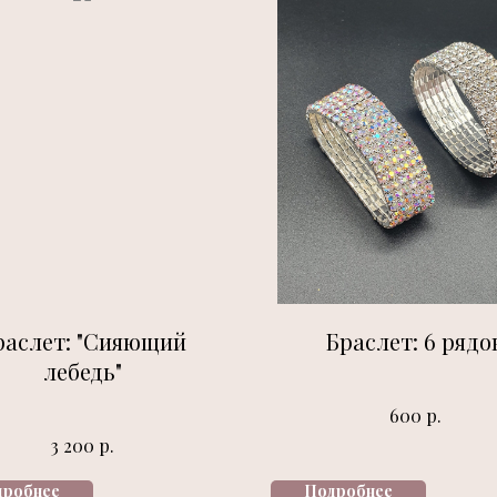
раслет: "Сияющий
Браслет: 6 рядо
лебедь"
р.
600
р.
3 200
дробнее
Подробнее