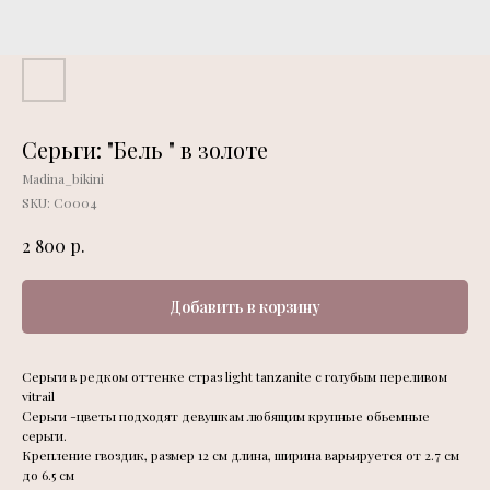
Серьги: "Бель " в золоте
Madina_bikini
SKU:
С0004
р.
2 800
Добавить в корзину
Серьги в редком оттенке страз light tanzanite c голубым переливом
vitrail
Серьги -цветы подходят девушкам любящим крупные обьемные
серьги.
Крепление гвоздик, размер 12 см длина, ширина варьируется от 2.7 см
до 6.5 см