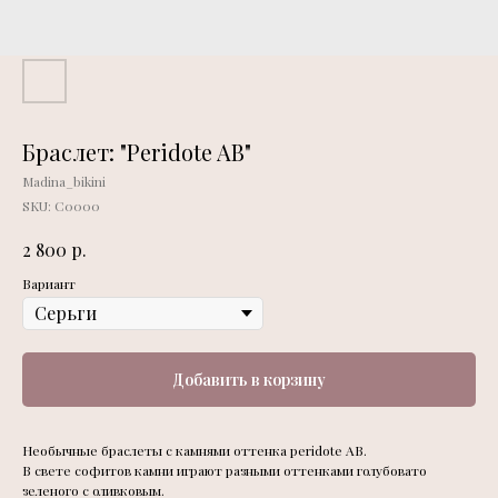
Браслет: "Peridote AB"
Madina_bikini
SKU:
С0000
р.
2 800
Вариант
Добавить в корзину
Необычные браслеты с камнями оттенка peridote AB.
В свете софитов камни играют разными оттенками голубовато
зеленого с оливковым.