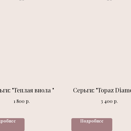
ьги: "Теплая виола "
Серьги: "Topaz Diam
р.
р.
1 800
3 400
дробнее
Подробнее