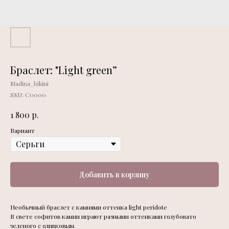
Браслет: "Light green”
Madina_bikini
SKU:
С0000
р.
1 800
Вариант
Добавить в корзину
Необычный браслет с камнями оттенка light peridote
В свете софитов камни играют разными оттенками голубовато
зеленого с оливковым.