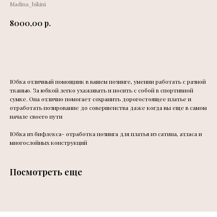
Madina_bikini
р.
8000,00
Добавить в корзину
Юбка отличный помощник в вашем позинге, умении работать с разной
тканью. За юбкой легко ухаживать и носить с собой в спортивной
сумке. Она отлично помогает сохранить дорогостоящее платье и
отработать позирование до совершенства даже когда вы еще в самом
начале своего пути
Юбка из бифлекса- отработка позинга для платья из сатина, атласа и
многослойных конструкций
Посмотреть еще