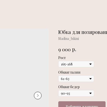
Юбка для позирован
Madina_bikini
р.
9 000
Рост
Обхват талии
Обхват бедер
Добавить в корзину