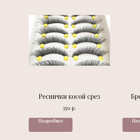
Реснички косой срез
Бр
р.
350
Подробнее
По