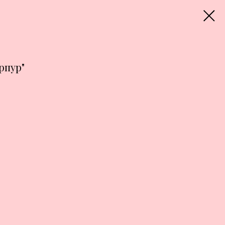
рпур"