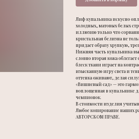
Лиф купальника искусно опл
холодных, матовых белых стр
иллюзию только что сорванн
кристальная белизна не толь
придает образу хрупкую, тре
Нижняя часть купальника вы
словно вторая кожа облегае
блеск ткани играет на контра
изысканную игру света и те
оттенка оживают, делая силу
«Вишневый сад» — это гармо
воплощенная в купальнике 
чемпионок.
В стоимости изделия учитыва
Любое копирование наших раб
АВТОРСКОМ ПРАВЕ.