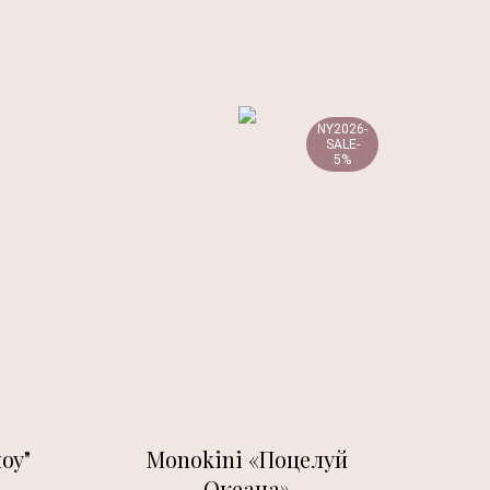
NY2026-
SALE-
5%
оу"
Monokini «Поцелуй
Океана»