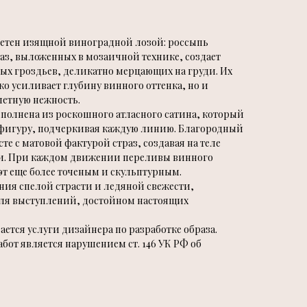
етен изящной виноградной лозой: россыпь
аз, выложенных в мозаичной технике, создает
ых гроздьев, деликатно мерцающих на груди. Их
ко усиливает глубину винного оттенка, но и
петную нежность.
полнена из роскошного атласного сатина, который
т фигуру, подчеркивая каждую линию. Благородный
сте с матовой фактурой страз, создавая на теле
ни. При каждом движении переливы винного
эт еще более точеным и скульптурным.
ния спелой страсти и ледяной свежести,
для выступлений, достойном настоящих
ется услуги дизайнера по разработке образа.
от является нарушением ст. 146 УК РФ об