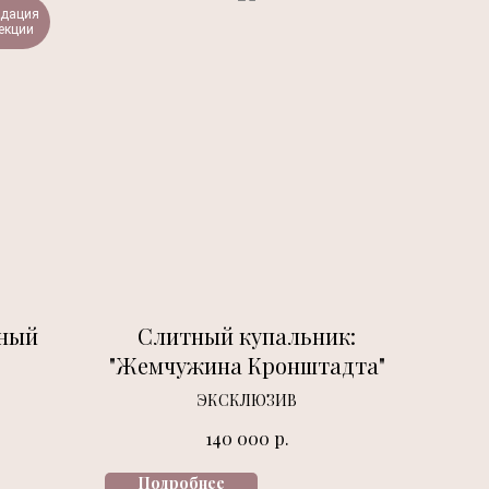
идация
екции
яный
Слитный купальник:
"Жемчужина Кронштадта"
ЭКСКЛЮЗИВ
р.
140 000
Подробнее