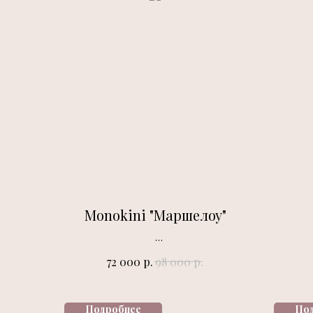
Monokini "Маршелоу"
р.
р.
72 000
98 000
Подробнее
По