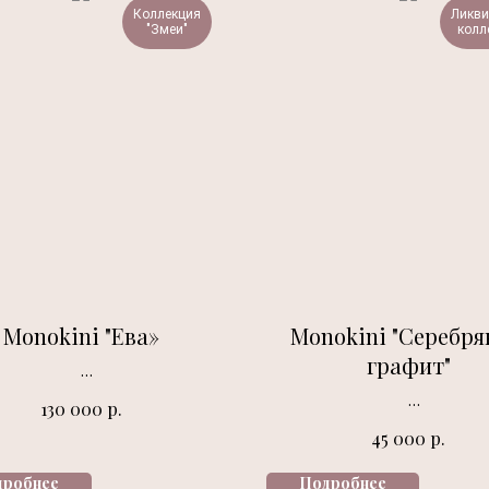
Коллекция
Ликв
"Змеи"
колл
Monokini "Eва»
Monokini "Серебр
графит"
Fashion season 2025
р.
130 000
Fashion season 2025
р.
45 000
дробнее
Подробнее