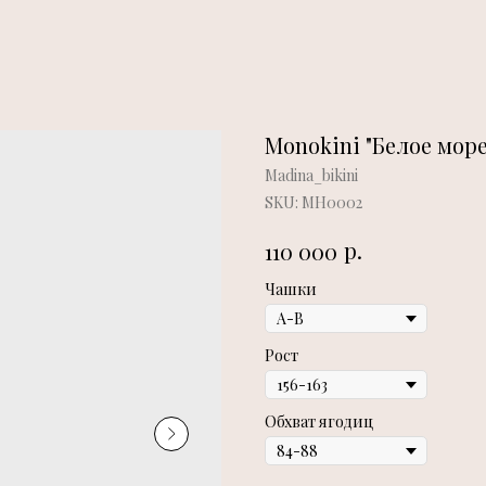
Monokini "Белое море
Madina_bikini
SKU:
МН0002
р.
110 000
Чашки
Рост
Обхват ягодиц