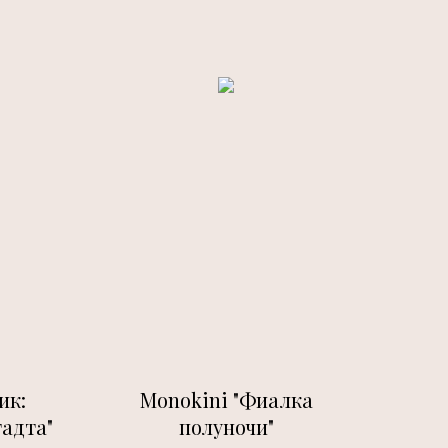
ик:
Monokini "Фиалка
адта"
полуночи"