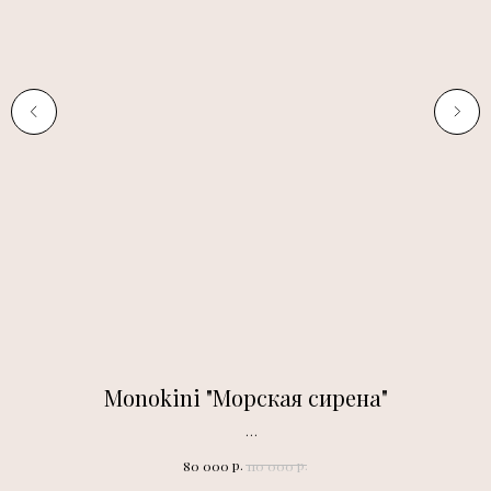
Monokini "Морская сирена"
Авторская работа. Купальник в НАЛИЧИИ.
р.
р.
80 000
110 000