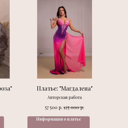
роза"
Платье: "Магдалена"
Авторская работа
р.
р.
57 500
125 000
Информация о платье