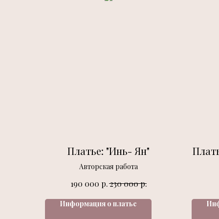
Платье: "Инь- Ян"
Плать
Авторская работа
р.
р.
190 000
230 000
Информация о платье
Инф