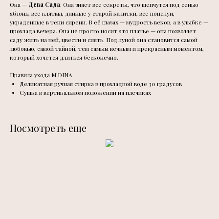
Она —
Дева Сада
. Она знает все секреты, что шепчутся под сенью
яблонь, все клятвы, данные у старой калитки, все поцелуи,
украденные в тени сирени. В её глазах — мудрость веков, а в улыбке —
прохлада вечера. Она не просто носит это платье — она позволяет
саду жить на ней, цвести и сиять. Под луной она становится самой
любовью, самой тайной, тем самым вечным и прекрасным моментом,
который хочется длиться бесконечно.
Правила ухода M'DINA
Деликатная ручная стирка в прохладной воде 30 градусов
Сушка в вертикальном положении на плечиках
Посмотреть еще