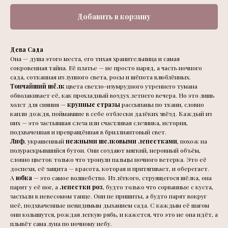
Добавить в корзину
Дева Сада
Она — душа этого места, его тихая хранительница и самая
сокровенная тайна. Её платье — не просто наряд, а часть ночного
сада, сотканная из лунного света, росы и шёпота влюблённых.
Тончайший шёлк
цвета светло-изумрудного утреннего тумана
обволакивает её, как прохладный воздух летнего вечера. Но это лишь
холст для сияния —
крупные стразы
рассыпаны по ткани, словно
капли дождя, поймавшие в себе отблески далёких звёзд. Каждый из
них — это застывшая слеза или счастливая слезинка, история,
подхваченная и превращённая в бриллиантовый свет.
Лиф
, украшенный
нежными шелковыми лепестками
, похож на
полураскрывшийся бутон. Они создают мягкий, неровный объём,
словно цветок только что тронули пальцы ночного ветерка. Это её
доспехи, её защита — красота, которая и притягивает, и оберегает.
А
юбка
— это самое волшебство. Из лёгкого, струящегося шёлка, она
парит у её ног, а
лепестки роз
, будто только что сорванные с куста,
застыли в невесомом танце. Они не пришиты, а будто парят вокруг
неё, подхваченные невидимым дыханием сада. С каждым её шагом
они колышутся, рождая легкую рябь, и кажется, что это не она идёт, а
плывёт сама луна по ночному небу.