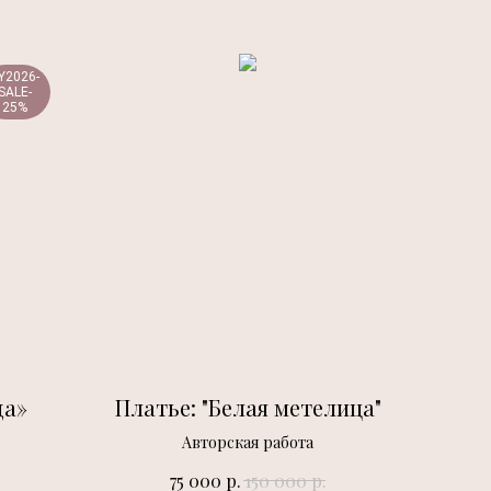
Y2026-
SALE-
25%
да»
Платье: "Белая метелица"
Авторская работа
р.
р.
75 000
150 000