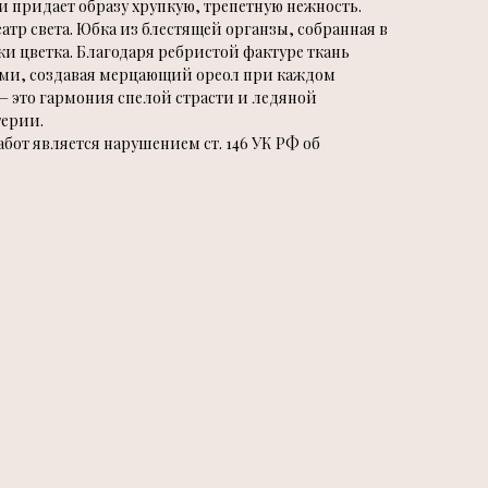
 и придает образу хрупкую, трепетную нежность.
атр света. Юбка из блестящей органзы, собранная в
ки цветка. Благодаря ребристой фактуре ткань
ами, создавая мерцающий ореол при каждом
 это гармония спелой страсти и ледяной
терии.
от является нарушением ст. 146 УК РФ об