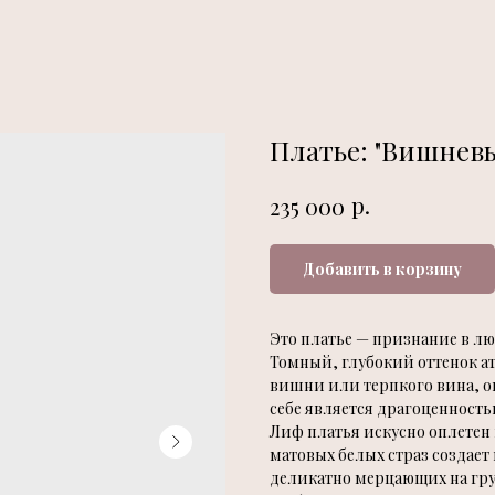
Платье: "Вишневы
р.
235 000
Добавить в корзину
Это платье — признание в л
Томный, глубокий оттенок а
вишни или терпкого вина, ок
себе является драгоценность
Лиф платья искусно оплетен
матовых белых страз создает
деликатно мерцающих на груд