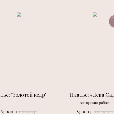
N
тье: "Золотой кедр"
Платье: «Дева Са
Авторская работа
р.
р.
р.
р.
65 000
110 000
85 000
120 000