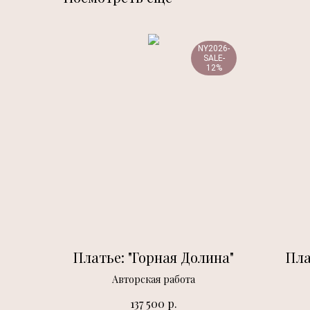
NY2026-
SALE-
12%
Платье: "Горная Долина"
Пла
Авторская работа
р.
137 500