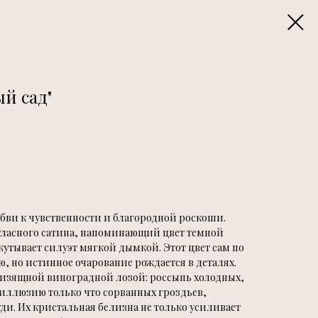
й сад"
юбви к чувственности и благородной роскоши.
тласного сатина, напоминающий цвет темной
утывает силуэт мягкой дымкой. Этот цвет сам по
ю, но истинное очарование рождается в деталях.
 изящной виноградной лозой: россыпь холодных,
 иллюзию только что сорванных гроздьев,
и. Их кристальная белизна не только усиливает