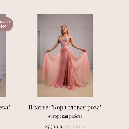
лекция
офре"
ева"
Платье: "Коралловая роза"
Авторская работа
р.
р.
87 500
125 000