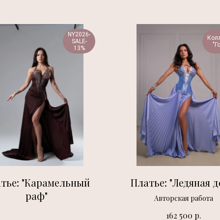
NY2026-
Кол
SALE-
"Г
13%
тье: "Карамельный
Платье: "Ледяная д
раф"
Авторская работа
р.
162 500