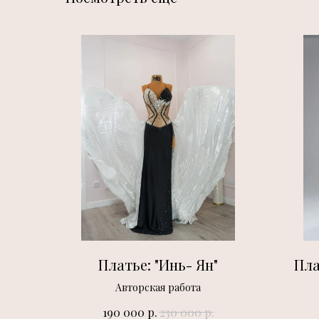
Платье: "Инь- Ян"
Пла
Авторская работа
р.
р.
190 000
230 000