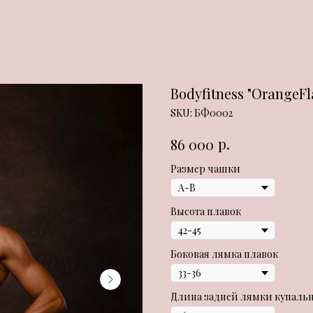
Bodyfitness "OrangeFl
SKU:
БФ0002
р.
86 000
Размер чашки
Высота плавок
Боковая лямка плавок
Длина задней лямки купаль