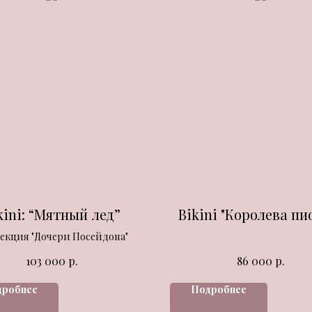
kini: “Мятный лед”
Bikini "Королева пи
екция "Дочери Посейдона"
р.
р.
103 000
86 000
дробнее
Подробнее