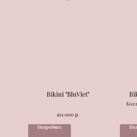
Bikini "BluViet"
Bi
Колл
р.
101 000
Подробнее
По