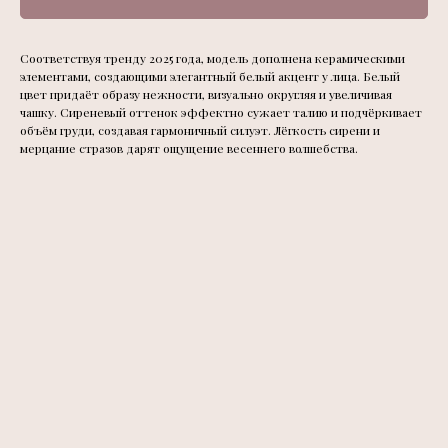
Соответствуя тренду 2025 года, модель дополнена керамическими
элементами, создающими элегантный белый акцент у лица. Белый
цвет придаёт образу нежности, визуально округляя и увеличивая
чашку. Сиреневый оттенок эффектно сужает талию и подчёркивает
объём груди, создавая гармоничный силуэт. Лёгкость сирени и
мерцание стразов дарят ощущение весеннего волшебства.