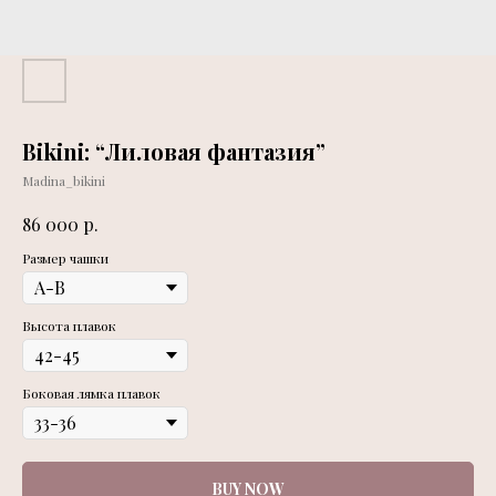
Bikini: “Лиловая фантазия”
Madina_bikini
р.
86 000
Размер чашки
Высота плавок
Боковая лямка плавок
BUY NOW