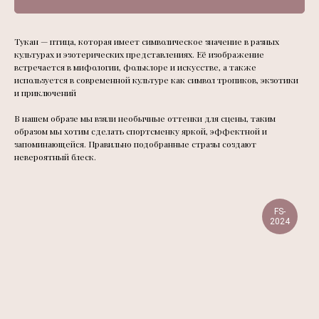
Тукан
— птица, которая имеет символическое значение в разных
культурах и эзотерических представлениях. Её изображение
встречается в мифологии, фольклоре и искусстве, а также
используется в современной культуре как символ тропиков, экзотики
и приключений
В нашем образе мы взяли необычные оттенки для сцены, таким
образом мы хотим сделать спортсменку яркой, эффектной и
запоминающейся. Правильно подобранные стразы создают
невероятный блеск.
FS-
2024