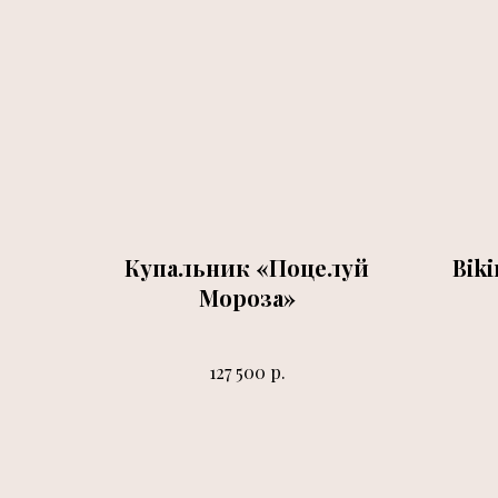
Купальник «Поцелуй
Bik
Мороза»
р.
127 500