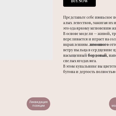
BUY NOW
Представьте себе июньское п
алых лепестков, зажигая их
это ода яркому мгновению ж
В основе модели — живой, 
переливается и играет на со
вкраплениям
лимонного
отт
ветру пыльца в сердцевине цв
насыщенный
бордовый
, на
спелых ягодах юга.
В этом купальнике вы цветете
бутона и дерзость полностью
Ликвидация
позиции
ма