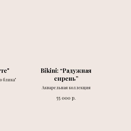
тте"
Bikini: “Радужная
сирень”
о блика"
Акварельная коллекция
р.
55 000