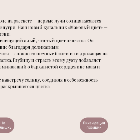
оле на рассвете — первые лучи солнца касаются
 изнутри. Наш новый купальник «Маковый цвет» —
изни.
трепещущий
алый
, чистый цвет лепестка. Он
лнце благодаря деликатным
енка — словно солнечные блики или дрожащая на
етка. Глубину и страсть этому дуэту добавляет
поминающий о бархатистой сердцевине мака и
 навстречу солнцу, соединяя в себе нежность
 раскрывшегося цветка.
На
Ликвидация
лышку
позиции