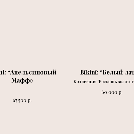
ini: “Апельсиновый
Bikini: “Белый ла
Мафф»
Коллекция "Роскошь золотог
р.
60 000
р.
67 500