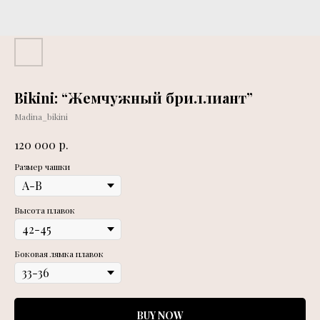
Bikini: “Жемчужный бриллиант”
Madina_bikini
р.
120 000
Размер чашки
Высота плавок
Боковая лямка плавок
BUY NOW