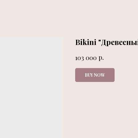
Bikini "Древесн
р.
103 000
BUY NOW