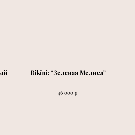
вый
Bikini: “Зеленая Мелиса”
р.
46 000