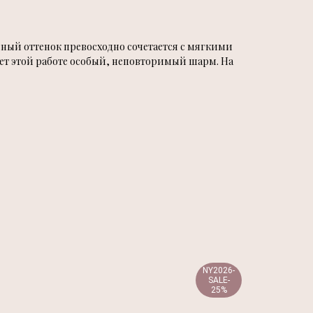
ый оттенок превосходно сочетается с мягкими
ет этой работе особый, неповторимый шарм. На
NY2026-
SALE-
25%