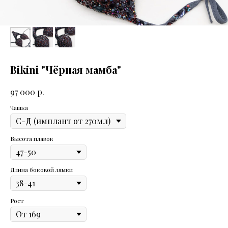
Bikini "Чёрная мамба"
р.
97 000
Чашка
Высота плавок
Длина боковой лямки
Рост