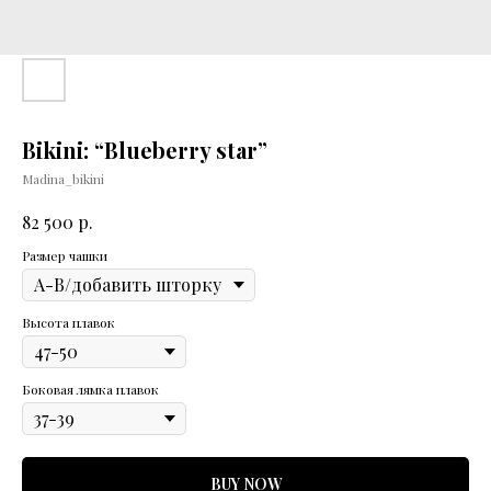
Bikini: “Blueberry star”
Madina_bikini
р.
82 500
Размер чашки
Высота плавок
Боковая лямка плавок
BUY NOW